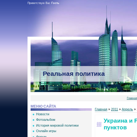
Приветствую Вас
Гость
Реальная политика
Главна
МЕНЮ САЙТА
Главная
»
2011
»
Апрель
»
Новости
Украина и 
Фотоальбом
История мировой политики
пунктов
Онлайн игры
Форум