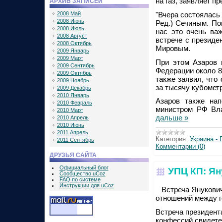
на газ, заявляет 
АРХИВ ЗАПИСЕЙ
"Вчера состоялась
2008 Май
2008 Июнь
Ред.) Сечиным. По
2008 Июль
нас это очень важ
2008 Август
встрече с президе
2008 Октябрь
Мировым.
2009 Январь
2009 Март
При этом Азаров 
2009 Сентябрь
Федерации около 8
2009 Октябрь
также заявил, что
2009 Ноябрь
за тысячу кубомет
2009 Декабрь
2010 Январь
Азаров также на
2010 Февраль
министром РФ Вл
2010 Март
дальше »
2010 Апрель
2010 Июнь
2011 Апрель
Категория:
Украина - 
2011 Сентябрь
Комментарии (0)
ДРУЗЬЯ САЙТА
Официальный блог
УПЦ КП: Ян
Сообщество uCoz
FAQ по системе
Инструкции для uCoz
Встреча Янукович
отношений между г
Встреча президент
конфессий свидете