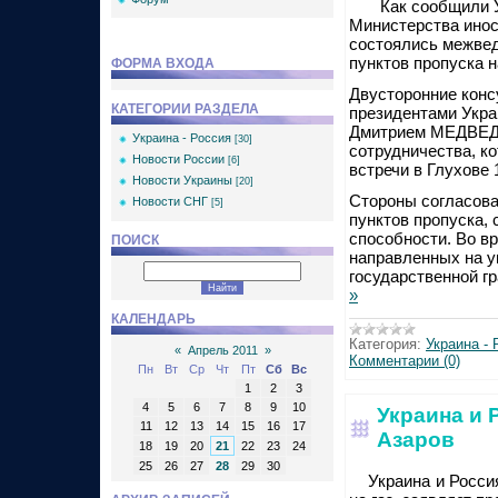
Как сообщили УН
Министерства инос
состоялись межве
пунктов пропуска н
ФОРМА ВХОДА
Двусторонние конс
КАТЕГОРИИ РАЗДЕЛА
президентами Укр
Дмитрием МЕДВЕДЕ
Украина - Россия
[30]
сотрудничества, к
Новости России
[6]
встречи в Глухове 
Новости Украины
[20]
Стороны согласова
Новости СНГ
[5]
пунктов пропуска,
способности. Во в
ПОИСК
направленных на у
государственной г
»
КАЛЕНДАРЬ
Категория:
Украина - 
«
Апрель 2011
»
Комментарии (0)
Пн
Вт
Ср
Чт
Пт
Сб
Вс
1
2
3
4
5
6
7
8
9
10
Украина и Р
11
12
13
14
15
16
17
Азаров
18
19
20
21
22
23
24
25
26
27
28
29
30
Украина и Россия